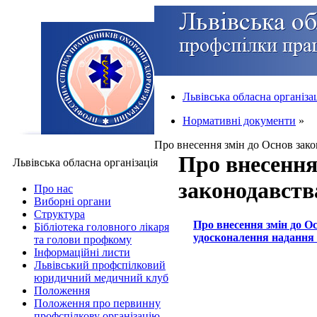
Львівська обласна організа
Нормативні документи
»
Про внесення змін до Основ зако
Про внесення
Львівська обласна організація
законодавств
Про нас
Виборні органи
Структура
Про внесення змін до О
Бібліотека головного лікаря
удосконалення надання
та голови профкому
Інформаційні листи
Львівський профспілковий
юридичний медичний клуб
Положення
Положення про первинну
профспілкову організацію