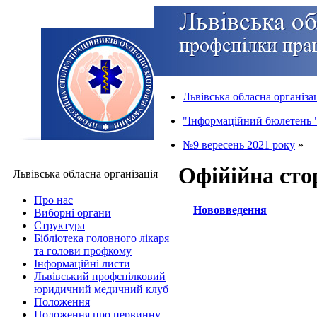
Львівська обласна організа
"Інформаційний бюлетень "
№9 вересень 2021 року
»
Офійійна сто
Львівська обласна організація
Про нас
Нововведення
Виборні органи
Структура
Бібліотека головного лікаря
та голови профкому
Інформаційні листи
Львівський профспілковий
юридичний медичний клуб
Положення
Положення про первинну