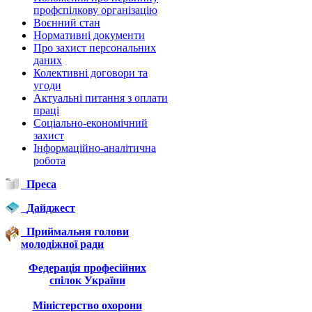
профспілкову організацію
Воєнний стан
Нормативні документи
Про захист персональних
даних
Колективні договори та
угоди
Актуальні питання з оплати
праці
Соціально-економічний
захист
Інформаційно-аналітична
робота
Преса
Дайджест
Приймальня голови
молодіжної ради
Федерація професійних
спілок України
Міністерство охорони