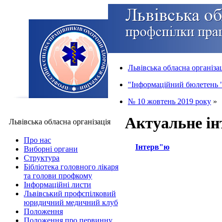
Львівська обласна організа
"Інформаційний бюлетень "
№ 10 жовтень 2019 року
»
Актуальне ін
Львівська обласна організація
Про нас
Інтерв"ю
Виборні органи
Структура
Бібліотека головного лікаря
та голови профкому
Інформаційні листи
Львівський профспілковий
юридичний медичний клуб
Положення
Положення про первинну