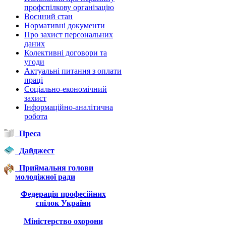
профспілкову організацію
Воєнний стан
Нормативні документи
Про захист персональних
даних
Колективні договори та
угоди
Актуальні питання з оплати
праці
Соціально-економічний
захист
Інформаційно-аналітична
робота
Преса
Дайджест
Приймальня голови
молодіжної ради
Федерація професійних
спілок України
Міністерство охорони