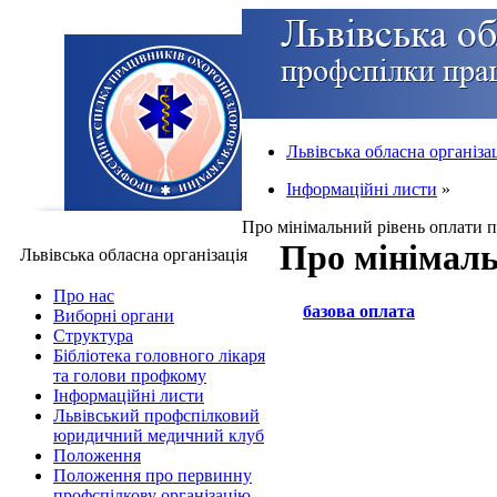
Львівська обласна організа
Інформаційні листи
»
Про мінімальний рівень оплати п
Про мінімаль
Львівська обласна організація
Про нас
базова оплата
Виборні органи
Структура
Бібліотека головного лікаря
та голови профкому
Інформаційні листи
Львівський профспілковий
юридичний медичний клуб
Положення
Положення про первинну
профспілкову організацію