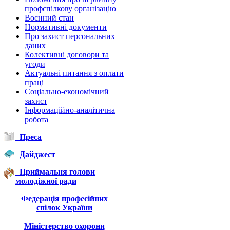
профспілкову організацію
Воєнний стан
Нормативні документи
Про захист персональних
даних
Колективні договори та
угоди
Актуальні питання з оплати
праці
Соціально-економічний
захист
Інформаційно-аналітична
робота
Преса
Дайджест
Приймальня голови
молодіжної ради
Федерація професійних
спілок України
Міністерство охорони