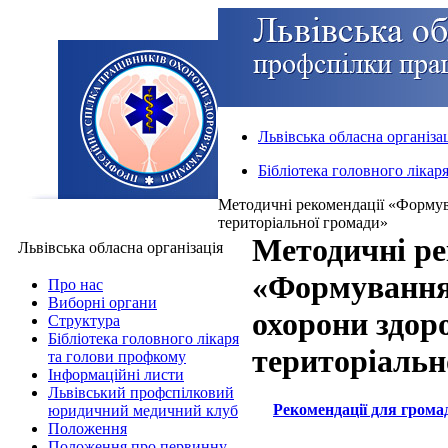
Львівська обласна організа
Бібліотека головного лікар
Методичні рекомендації «Формува
територіальної громади»
Методичні ре
Львівська обласна організація
«Формування 
Про нас
Виборні органи
охорони здоро
Структура
Бібліотека головного лікаря
територіальн
та голови профкому
Інформаційні листи
Львівський профспілковий
Рекомендації для грома
юридичний медичний клуб
Положення
Положення про первинну