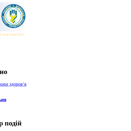
й день медичної сестри та медичного брата
|||
Всесвітній день безпеки та здоров’я на робо
но
они здоров’я
ьня
р подій